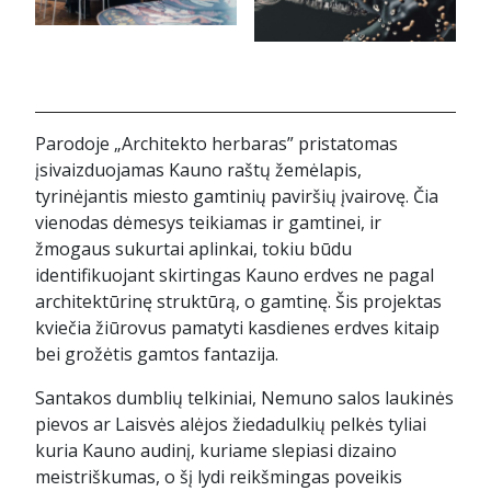
Parodoje „Architekto herbaras” pristatomas
įsivaizduojamas Kauno raštų žemėlapis,
tyrinėjantis miesto gamtinių paviršių įvairovę. Čia
vienodas dėmesys teikiamas ir gamtinei, ir
žmogaus sukurtai aplinkai, tokiu būdu
identifikuojant skirtingas Kauno erdves ne pagal
architektūrinę struktūrą, o gamtinę. Šis projektas
kviečia žiūrovus pamatyti kasdienes erdves kitaip
bei grožėtis gamtos fantazija.
Santakos dumblių telkiniai, Nemuno salos laukinės
pievos ar Laisvės alėjos žiedadulkių pelkės tyliai
kuria Kauno audinį, kuriame slepiasi dizaino
meistriškumas, o šį lydi reikšmingas poveikis