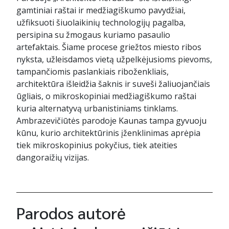
gamtiniai raštai ir medžiagiškumo pavydžiai,
užfiksuoti šiuolaikinių technologijų pagalba,
persipina su žmogaus kuriamo pasaulio
artefaktais. Šiame procese griežtos miesto ribos
nyksta, užleisdamos vietą užpelkėjusioms pievoms,
tampančiomis paslankiais riboženkliais,
architektūra išleidžia šaknis ir suveši žaliuojančiais
ūgliais, o mikroskopiniai medžiagiškumo raštai
kuria alternatyvą urbanistiniams tinklams.
Ambrazevičiūtės parodoje Kaunas tampa gyvuoju
kūnu, kurio architektūrinis įženklinimas aprėpia
tiek mikroskopinius pokyčius, tiek ateities
dangoraižių vizijas.
Parodos autorė