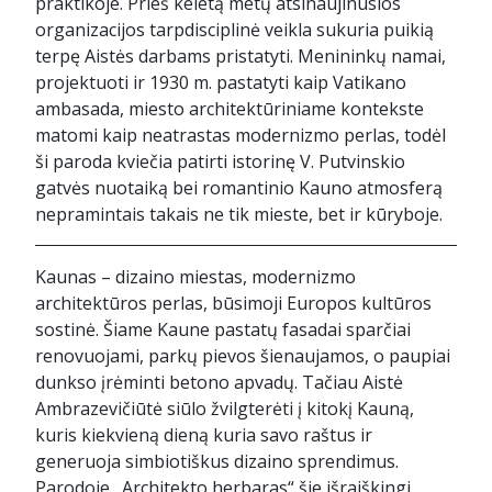
praktikoje. Prieš keletą metų atsinaujinusios
organizacijos tarpdisciplinė veikla sukuria puikią
terpę Aistės darbams pristatyti. Menininkų namai,
projektuoti ir 1930 m. pastatyti kaip Vatikano
ambasada, miesto architektūriniame kontekste
matomi kaip neatrastas modernizmo perlas, todėl
ši paroda kviečia patirti istorinę V. Putvinskio
gatvės nuotaiką bei romantinio Kauno atmosferą
nepramintais takais ne tik mieste, bet ir kūryboje.
Kaunas – dizaino miestas, modernizmo
architektūros perlas, būsimoji Europos kultūros
sostinė. Šiame Kaune pastatų fasadai sparčiai
renovuojami, parkų pievos šienaujamos, o paupiai
dunkso įrėminti betono apvadų. Tačiau Aistė
Ambrazevičiūtė siūlo žvilgterėti į kitokį Kauną,
kuris kiekvieną dieną kuria savo raštus ir
generuoja simbiotiškus dizaino sprendimus.
Parodoje „Architekto herbaras“ šie išraiškingi