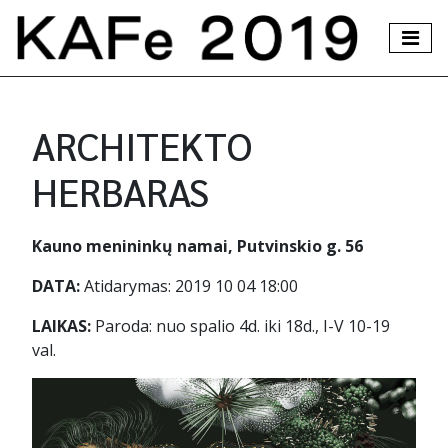
Skip to content
ARCHITEKTO
HERBARAS
Kauno menininkų namai, Putvinskio g. 56
DATA:
Atidarymas: 2019 10 04 18:00
LAIKAS:
Paroda: nuo spalio 4d. iki 18d., I-V 10-19
val.