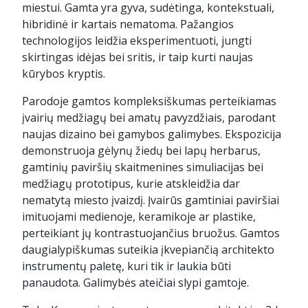
miestui. Gamta yra gyva, sudėtinga, kontekstuali,
hibridinė ir kartais nematoma. Pažangios
technologijos leidžia eksperimentuoti, jungti
skirtingas idėjas bei sritis, ir taip kurti naujas
kūrybos kryptis.
Parodoje gamtos kompleksiškumas perteikiamas
įvairių medžiagų bei amatų pavyzdžiais, parodant
naujas dizaino bei gamybos galimybes. Ekspozicija
demonstruoja gėlynų žiedų bei lapų herbarus,
gamtinių paviršių skaitmenines simuliacijas bei
medžiagų prototipus, kurie atskleidžia dar
nematytą miesto įvaizdį. Įvairūs gamtiniai paviršiai
imituojami medienoje, keramikoje ar plastike,
perteikiant jų kontrastuojančius bruožus. Gamtos
daugialypiškumas suteikia įkvepiančią architekto
instrumentų paletę, kuri tik ir laukia būti
panaudota. Galimybės ateičiai slypi gamtoje.