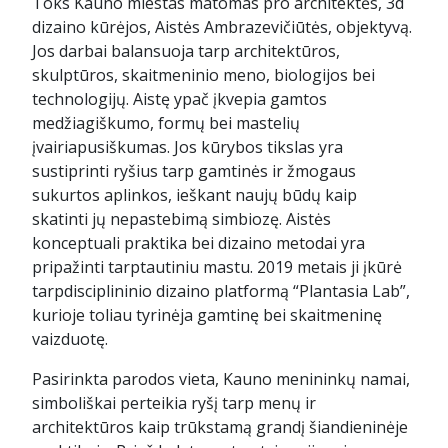
Toks Kauno miestas matomas pro architektės, 3d
dizaino kūrėjos, Aistės Ambrazevičiūtės, objektyvą.
Jos darbai balansuoja tarp architektūros,
skulptūros, skaitmeninio meno, biologijos bei
technologijų. Aistę ypač įkvepia gamtos
medžiagiškumo, formų bei mastelių
įvairiapusiškumas. Jos kūrybos tikslas yra
sustiprinti ryšius tarp gamtinės ir žmogaus
sukurtos aplinkos, ieškant naujų būdų kaip
skatinti jų nepastebimą simbiozę. Aistės
konceptuali praktika bei dizaino metodai yra
pripažinti tarptautiniu mastu. 2019 metais ji įkūrė
tarpdisciplininio dizaino platformą “Plantasia Lab”,
kurioje toliau tyrinėja gamtinę bei skaitmeninę
vaizduotę.
Pasirinkta parodos vieta, Kauno menininkų namai,
simboliškai perteikia ryšį tarp menų ir
architektūros kaip trūkstamą grandį šiandieninėje