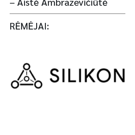
– Aistė Ambrazevičiūtė
RĖMĖJAI: