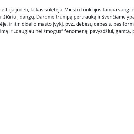
nustoja judėti, laikas sulėtėja. Miesto funkcijos tampa vangio
ę ir žiūriu į dangų. Darome trumpą pertrauką ir švenčiame yp
je, ir itin didelio masto įvykį, pvz., debesų debesis, besifo
imą ir „daugiau nei žmogus“ fenomeną, pavyzdžiui, gamtą, p