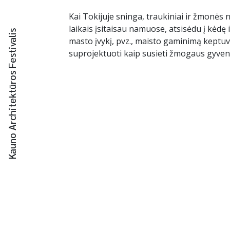
Kai Tokijuje sninga, traukiniai ir žmonės 
laikais įsitaisau namuose, atsisėdu į kėd
Kauno Architektūros Festivalis
masto įvykį, pvz., maisto gaminimą keptuvė
suprojektuoti kaip susieti žmogaus gyven