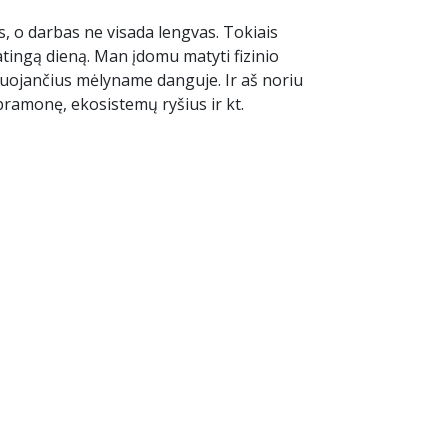
s, o darbas ne visada lengvas. Tokiais
atingą dieną. Man įdomu matyti fizinio
rmuojančius mėlyname danguje. Ir aš noriu
ramonę, ekosistemų ryšius ir kt.